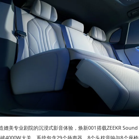
造媲美专业剧院的沉浸式影音体验，焕新001搭载ZEEKR Soun
破4000W大关。系统包含29个扬声器、8个头枕音响与8个座椅振