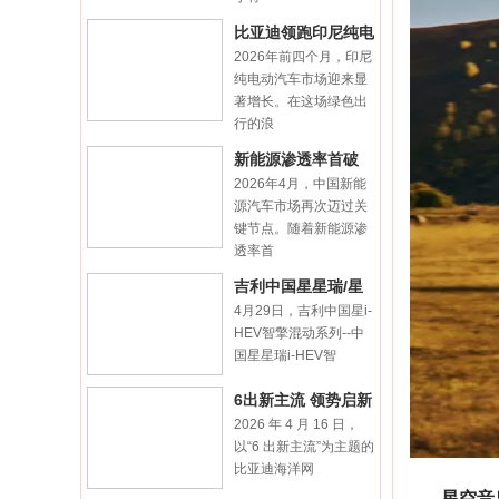
比亚迪领跑印尼纯电
2026年前四个月，印尼
市场，前四个月销量
纯电动汽车市场迎来显
突破
著增长。在这场绿色出
行的浪
新能源渗透率首破
2026年4月，中国新能
60% 比亚迪4月销量
源汽车市场再次迈过关
再
键节点。随着新能源渗
透率首
吉利中国星星瑞/星
4月29日，吉利中国星i-
越L i-HEV智擎混
HEV智擎混动系列--中
国星星瑞i-HEV智
6出新主流 领势启新
2026 年 4 月 16 日，
程｜比亚迪海豹06
以“6 出新主流”为主题的
双
比亚迪海洋网
星空音