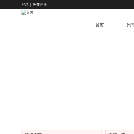
登录
|
免费注册
要买特价车 就上
首页
汽