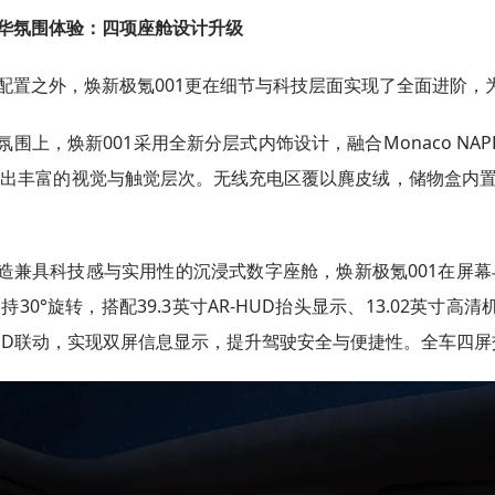
华氛围体验：四项座舱设计升级
配置之外，焕新极氪001更在细节与科技层面实现了全面进阶，
氛围上，焕新001采用全新分层式内饰设计，融合Monaco N
出丰富的视觉与触觉层次。无线充电区覆以麂皮绒，储物盒内置
造兼具科技感与实用性的沉浸式数字座舱，焕新极氪001在屏幕与
持30°旋转，搭配39.3英寸AR-HUD抬头显示、13.02英
HUD联动，实现双屏信息显示，提升驾驶安全与便捷性。全车四