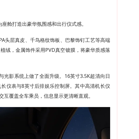
为座舱打造出豪华氛围感和出行仪式感。
APPA头层真皮、千鸟格纹饰板、巴黎饰钉工艺等高端
植绒，金属饰件采用PVD真空镀膜，将豪华质感落
光影系统上做了全面升级。16英寸3.5K超清向日
寸高清机长仪表与8英寸后排娱乐控制屏。其中高清机长仪
屏交互覆盖全车乘员，信息显示更清晰直观。