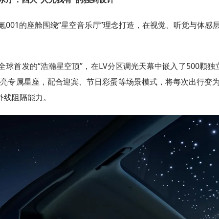
氪001的座舱围绕“星空音乐厅”理念打造，在视觉、听觉与体
全球首发的“浩瀚星空顶”，在LV分区调光天幕中嵌入了500颗
亮专属星座，配合迎宾、节日彩蛋等场景模式，将每次出行变为
紫外线阻隔能力。