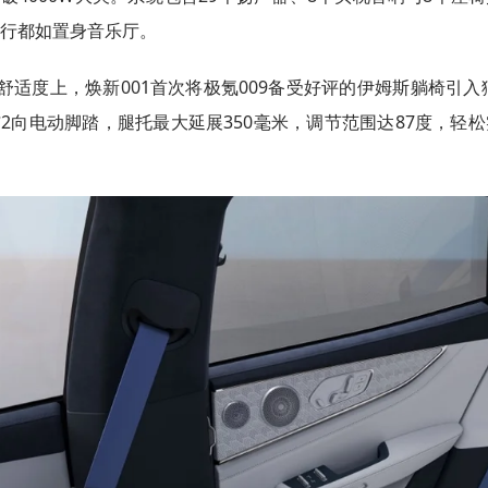
行都如置身音乐厅。
舒适度上，焕新001首次将极氪009备受好评的伊姆斯躺椅引入
2向电动脚踏，腿托最大延展350毫米，调节范围达87度，轻