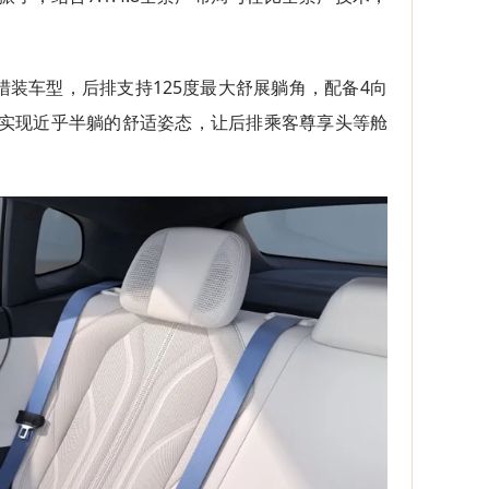
猎装车型，后排支持125度最大舒展躺角，配备4向
松实现近乎半躺的舒适姿态，让后排乘客尊享头等舱