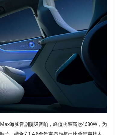
d Max海豚音剧院级音响，峰值功率高达4680W，为
子，结合7.1.4.8全景声布局与杜比全景声技术，