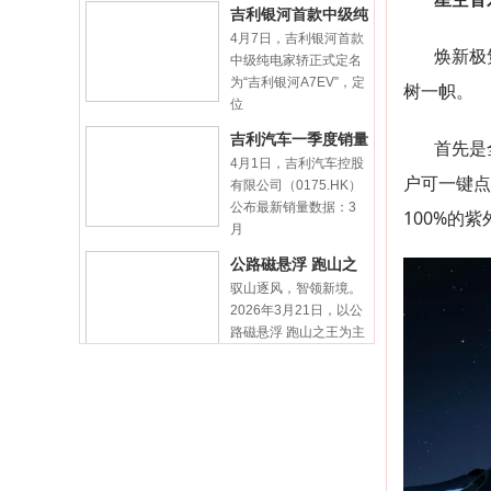
吉利银河首款中级纯
4月7日，吉利银河首款
电家轿官图曝光，定
焕新极
中级纯电家轿正式定名
名吉
为“吉利银河A7EV”，定
树一帜。
位
吉利汽车一季度销量
首先是
4月1日，吉利汽车控股
709358辆创同期新
户可一键点
有限公司（0175.HK）
公布最新销量数据：3
100%的
月
公路磁悬浮 跑山之
驭山逐风，智领新境。
王 长安深蓝L06飞
2026年3月21日，以公
驰
路磁悬浮 跑山之王为主
题