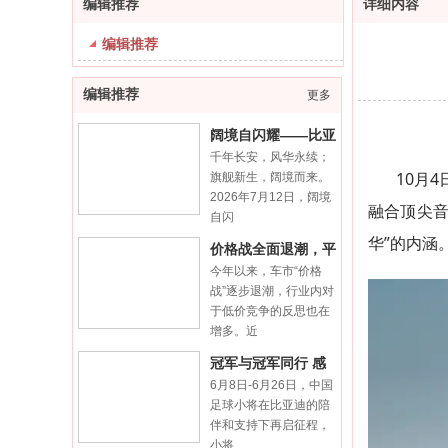
编辑推荐
详细内容
编辑推荐
编辑推荐
更多
阔境自闪耀——比亚
千年长安，风华永续；
迪海洋网海豹08上
10月
旗舰新生，阔境而来。
市品
2026年7月12日，阔境
融合顶尖
自闪
华”的内涵
价格战全面退潮，平
今年以来，车市“价格
均客单价成自主车企
战”逐步退潮，行业内对
价值
于低价竞争的反思也在
增多。近
冠军与冠军同行 感
6月8日-6月26日，中国
受南美足球狂欢
足球小将在比亚迪的陪
伴和支持下再启征程，
小将